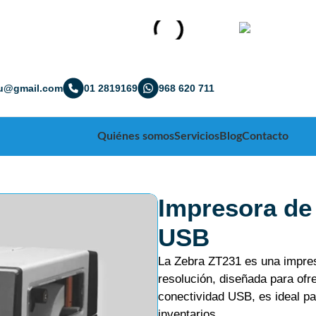
ru@gmail.com
01 2819169
968 620 711
Quiénes somos
Servicios
Blog
Contacto
Impresora de 
USB
La Zebra ZT231 es una impres
resolución, diseñada para ofr
conectividad USB, es ideal pa
inventarios.