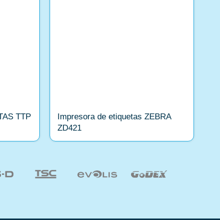
TAS TTP
Impresora de etiquetas ZEBRA
Im
ZD421
2