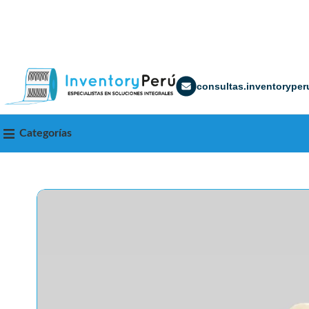
consultas.inventorype
Categorías