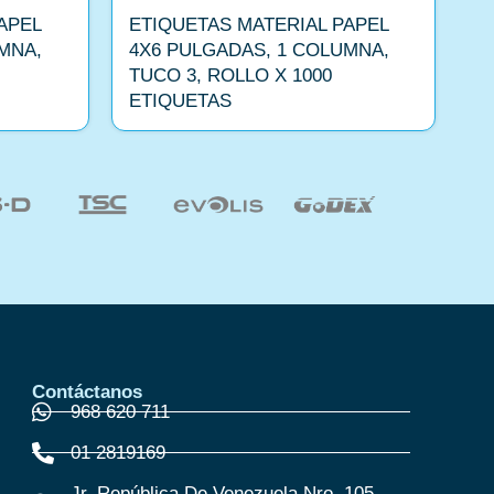
APEL
ETIQUETAS MATERIAL PAPEL
E
MNA,
4X6 PULGADAS, 1 COLUMNA,
C
TUCO 3, ROLLO X 1000
ETIQUETAS
Contáctanos
968 620 711
01 2819169
Jr. República De Venezuela Nro. 105