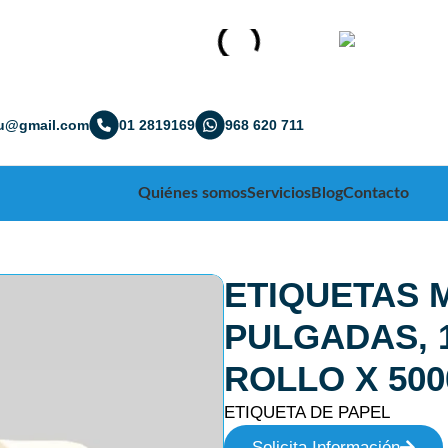
ru@gmail.com
01 2819169
968 620 711
Quiénes somos
Servicios
Blog
Contacto
ETIQUETAS 
PULGADAS, 
ROLLO X 500
ETIQUETA DE PAPEL
Solicita Información