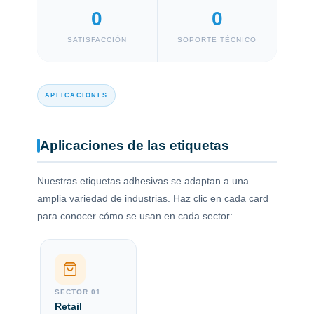
0
0
SATISFACCIÓN
SOPORTE TÉCNICO
APLICACIONES
Aplicaciones de las etiquetas
Nuestras etiquetas adhesivas se adaptan a una
amplia variedad de industrias. Haz clic en cada card
para conocer cómo se usan en cada sector:
Retail
Identificación de precios, promociones y detalles
específicos de los productos en estanterías y vitrinas.
SECTOR 01
SEC
Retail
Logí
Precios · Promociones · Vitrinas