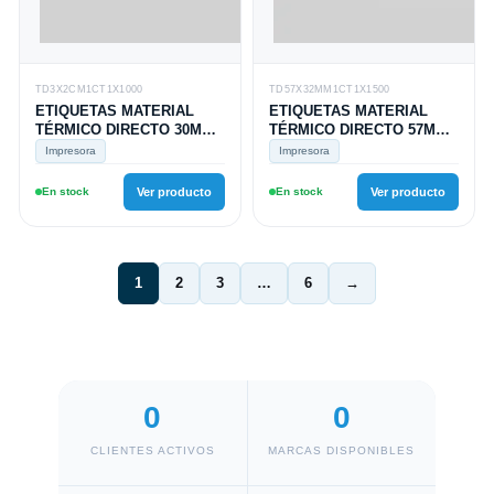
TD3X2CM1CT1X1000
TD57X32MM1CT1X1500
ETIQUETAS MATERIAL
ETIQUETAS MATERIAL
TÉRMICO DIRECTO 30MM
TÉRMICO DIRECTO 57MM
X 20MM, 1 COLUMNA,
X 32MM, 1 COLUMNA,
Impresora
Impresora
TUCO 1, ROLLO X 1000
TUCO 1, ROLLO X 1500
ETIQUETAS
ETIQUETAS
En stock
Ver producto
En stock
Ver producto
1
2
3
…
6
→
0
0
CLIENTES ACTIVOS
MARCAS DISPONIBLES