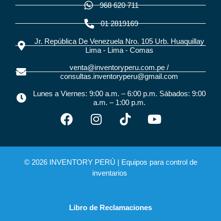
968 620 711
01 2819169
Jr. República De Venezuela Nro. 105 Urb. Huaquillay
Lima - Lima - Comas
venta@inventoryperu.com.pe /
consultas.inventoryperu@gmail.com
Lunes a Viernes: 9:00 a.m. – 6:00 p.m. Sábados: 9:00
a.m. – 1:00 p.m.
© 2026 INVENTORY PERÚ |
Equipos para control de
inventarios
Libro de Reclamaciones