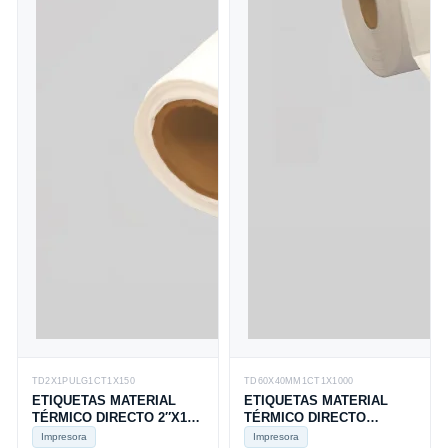
TD2X1PULG1CT1X150
TD60X40MM1CT1X1000
ETIQUETAS MATERIAL
ETIQUETAS MATERIAL
TÉRMICO DIRECTO 2″X1″,
TÉRMICO DIRECTO
1 COLUMNA, TUCO 1,
60X40MM , 1 COLUMNA,
Impresora
Impresora