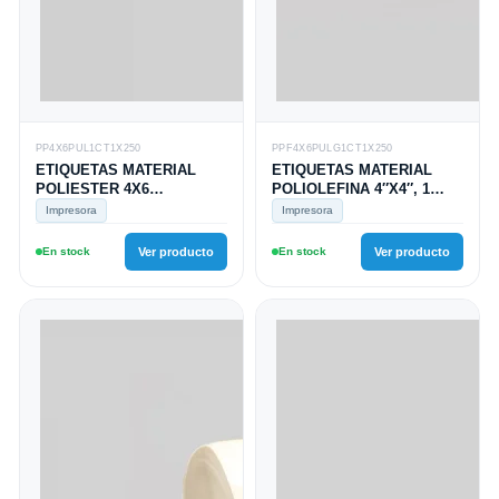
PP4X6PUL1CT1X250
PPF4X6PULG1CT1X250
ETIQUETAS MATERIAL
ETIQUETAS MATERIAL
POLIESTER 4X6
POLIOLEFINA 4″X4″, 1
PULGADAS, 1 COLUMNA,
COLUMNA, TUCO 1,
Impresora
Impresora
TUCO 1, ROLLO X 250
ROLLO X 250 ETIQUETAS
ETIQUETAS
En stock
Ver producto
En stock
Ver producto