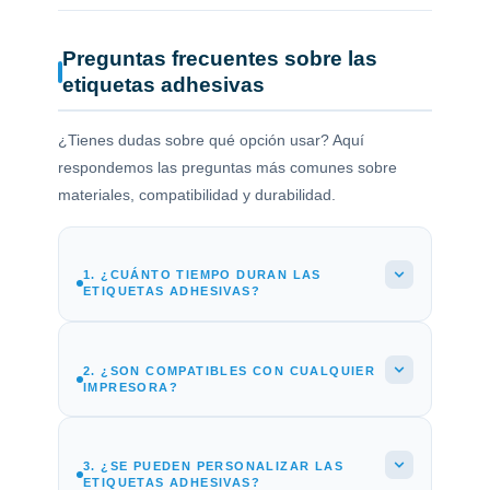
Preguntas frecuentes sobre las
etiquetas adhesivas
¿Tienes dudas sobre qué opción usar? Aquí
respondemos las preguntas más comunes sobre
materiales, compatibilidad y durabilidad.
1. ¿CUÁNTO TIEMPO DURAN LAS
ETIQUETAS ADHESIVAS?
La durabilidad depende del material y las condiciones
de uso. Por ejemplo, las fabricadas en poliéster pueden
2. ¿SON COMPATIBLES CON CUALQUIER
durar años incluso en entornos adversos, mientras que
IMPRESORA?
las de papel son más adecuadas para aplicaciones de
corto plazo.
No todas las etiquetas adhesivas son compatibles con
todas las impresoras. Hay modelos diseñados para
3. ¿SE PUEDEN PERSONALIZAR LAS
impresoras térmicas, de transferencia térmica o de
ETIQUETAS ADHESIVAS?