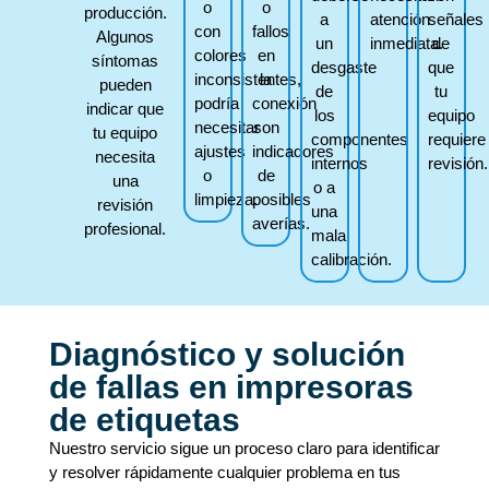
o
o
producción.
a
atención
señales
con
fallos
Algunos
un
inmediata.
de
colores
en
síntomas
desgaste
que
inconsistentes,
la
pueden
de
tu
podría
conexión
indicar que
los
equipo
necesitar
son
tu equipo
componentes
requiere
ajustes
indicadores
necesita
internos
revisión.
o
de
una
o a
limpieza.
posibles
revisión
una
averías.
profesional.
mala
calibración.
Diagnóstico y solución
de fallas en impresoras
de etiquetas
Nuestro servicio sigue un proceso claro para identificar
y resolver rápidamente cualquier problema en tus