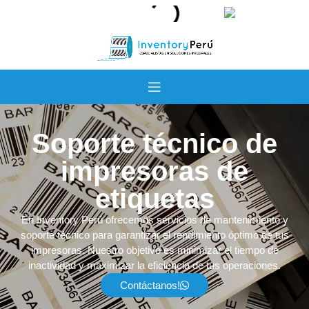
Soporte técnico de
impresoras de
etiquetas
En Inventory Perú ofrecemos servicios de mantenimiento y
soporte técnico para garantizar el rendimiento óptimo de tus
impresoras. Nuestro objetivo es minimizar el tiempo de
inactividad y maximizar la eficiencia de tus operaciones.
Contáctanos!