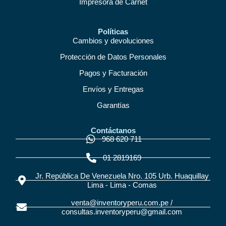
Impresora de Carnet
Políticas
Cambios y devoluciones
Protección de Datos Personales
Pagos y Facturación
Envíos y Entregas
Garantías
Contáctanos
968 620 711
01 2819169
Jr. República De Venezuela Nro. 105 Urb. Huaquillay
Lima - Lima - Comas
venta@inventoryperu.com.pe /
consultas.inventoryperu@gmail.com