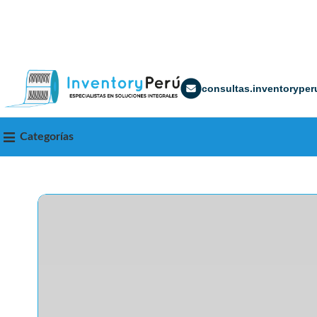
consultas.inventorype
Categorías