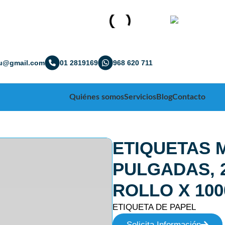
ru@gmail.com
01 2819169
968 620 711
Quiénes somos
Servicios
Blog
Contacto
ETIQUETAS 
PULGADAS, 
ROLLO X 100
ETIQUETA DE PAPEL
Solicita Información