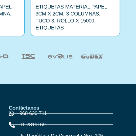
APEL
ETIQUETAS MATERIAL PAPEL
E
MNA,
3CM X 2CM, 3 COLUMNAS,
4
TUCO 3, ROLLO X 15000
T
ETIQUETAS
E
Contáctanos
968 620 711
01 2819169
Jr. República De Venezuela Nro. 105