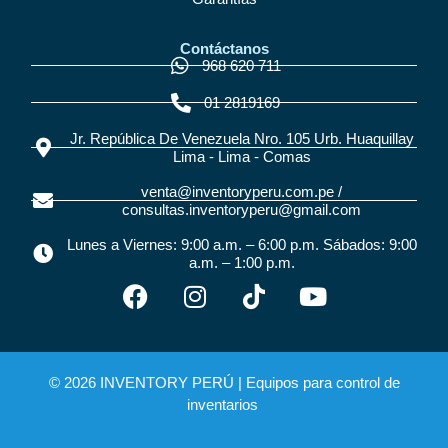
Contáctanos
968 620 711
01 2819169
Jr. República De Venezuela Nro. 105 Urb. Huaquillay
Lima - Lima - Comas
venta@inventoryperu.com.pe /
consultas.inventoryperu@gmail.com
Lunes a Viernes: 9:00 a.m. – 6:00 p.m. Sábados: 9:00
a.m. – 1:00 p.m.
© 2026 INVENTORY PERÚ |
Equipos para control de
inventarios