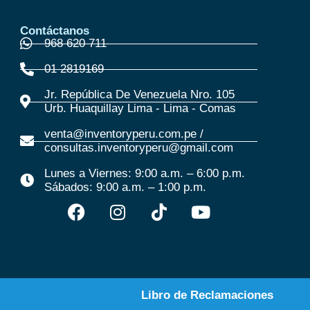
Contáctanos
968 620 711
01 2819169
Jr. República De Venezuela Nro. 105
Urb. Huaquillay Lima - Lima - Comas
venta@inventoryperu.com.pe /
consultas.inventoryperu@gmail.com
Lunes a Viernes: 9:00 a.m. – 6:00 p.m.
Sábados: 9:00 a.m. – 1:00 p.m.
Libro de Reclamaciones