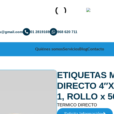
ru@gmail.com
01 2819169
968 620 711
Quiénes somos
Servicios
Blog
Contacto
ETIQUETAS 
DIRECTO 4″X
1, ROLLO x 
TERMICO DIRECTO
Solicita Información