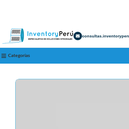
consultas.inventorype
Categorías