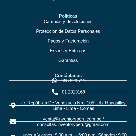
Políticas
Cambios y devoluciones
Protección de Datos Personales
Pagos y Facturación
Envíos y Entregas
Garantías
Contáctanos
968 620 711
01 2819169
Jr. República De Venezuela Nro. 105 Urb. Huaquillay
Lima - Lima - Comas
venta@inventoryperu.com.pe /
consultas.inventoryperu@gmail.com
Lunes a Viernes: 9:00 a.m. – 6:00 p.m. Sábados: 9:00