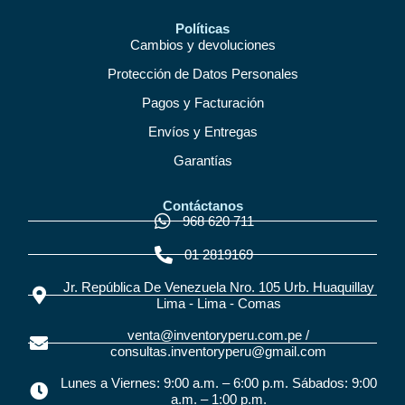
Políticas
Cambios y devoluciones
Protección de Datos Personales
Pagos y Facturación
Envíos y Entregas
Garantías
Contáctanos
968 620 711
01 2819169
Jr. República De Venezuela Nro. 105 Urb. Huaquillay
Lima - Lima - Comas
venta@inventoryperu.com.pe /
consultas.inventoryperu@gmail.com
Lunes a Viernes: 9:00 a.m. – 6:00 p.m. Sábados: 9:00
a.m. – 1:00 p.m.