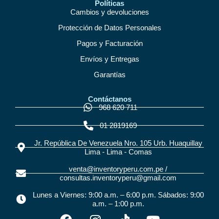
Políticas
Cambios y devoluciones
Protección de Datos Personales
Pagos y Facturación
Envíos y Entregas
Garantías
Contáctanos
968 620 711
01 2819169
Jr. República De Venezuela Nro. 105 Urb. Huaquillay
Lima - Lima - Comas
venta@inventoryperu.com.pe /
consultas.inventoryperu@gmail.com
Lunes a Viernes: 9:00 a.m. – 6:00 p.m. Sábados: 9:00
a.m. – 1:00 p.m.