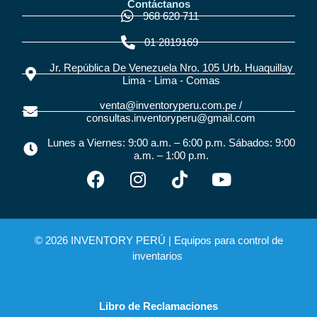
Contáctanos
968 620 711
01 2819169
Jr. República De Venezuela Nro. 105 Urb. Huaquillay
Lima - Lima - Comas
venta@inventoryperu.com.pe /
consultas.inventoryperu@gmail.com
Lunes a Viernes: 9:00 a.m. – 6:00 p.m. Sábados: 9:00
a.m. – 1:00 p.m.
© 2026 INVENTORY PERÚ |
Equipos para control de
inventarios
Libro de Reclamaciones