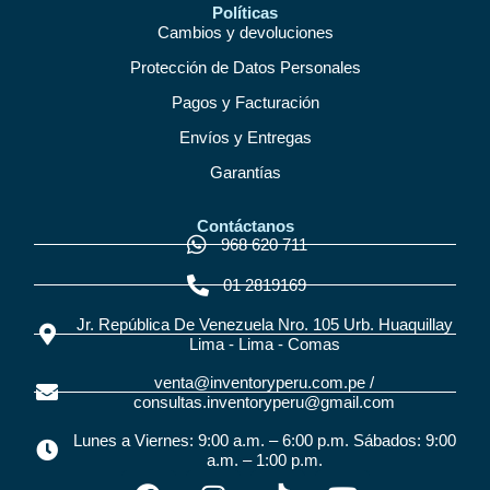
Políticas
Cambios y devoluciones
Protección de Datos Personales
Pagos y Facturación
Envíos y Entregas
Garantías
Contáctanos
968 620 711
01 2819169
Jr. República De Venezuela Nro. 105 Urb. Huaquillay
Lima - Lima - Comas
venta@inventoryperu.com.pe /
consultas.inventoryperu@gmail.com
Lunes a Viernes: 9:00 a.m. – 6:00 p.m. Sábados: 9:00
a.m. – 1:00 p.m.