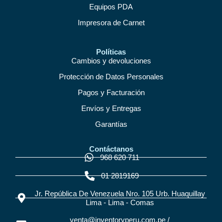
Equipos PDA
Impresora de Carnet
Políticas
Cambios y devoluciones
Protección de Datos Personales
Pagos y Facturación
Envíos y Entregas
Garantías
Contáctanos
968 620 711
01 2819169
Jr. República De Venezuela Nro. 105 Urb. Huaquillay
Lima - Lima - Comas
venta@inventoryperu.com.pe /