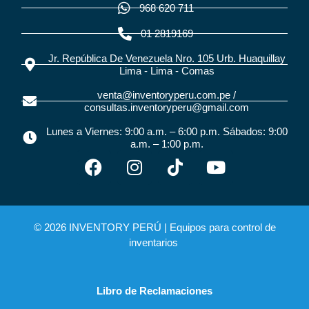
968 620 711
01 2819169
Jr. República De Venezuela Nro. 105 Urb. Huaquillay
Lima - Lima - Comas
venta@inventoryperu.com.pe /
consultas.inventoryperu@gmail.com
Lunes a Viernes: 9:00 a.m. – 6:00 p.m. Sábados: 9:00
a.m. – 1:00 p.m.
© 2026 INVENTORY PERÚ |
Equipos para control de
inventarios
Libro de Reclamaciones