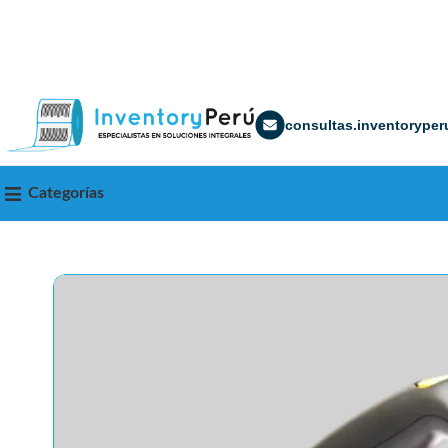
consultas.inventorype
Categorías