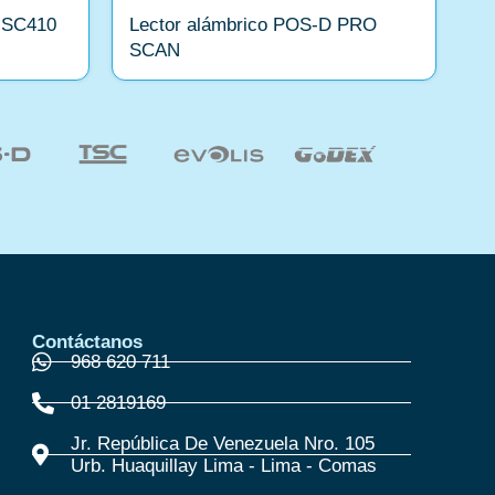
 SC410
Lector alámbrico POS-D PRO
O
SCAN
Contáctanos
968 620 711
01 2819169
Jr. República De Venezuela Nro. 105
Urb. Huaquillay Lima - Lima - Comas