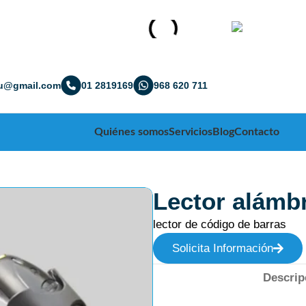
ru@gmail.com
01 2819169
968 620 711
Quiénes somos
Servicios
Blog
Contacto
Lector alámb
lector de código de barras
Solicita Información
Descrip