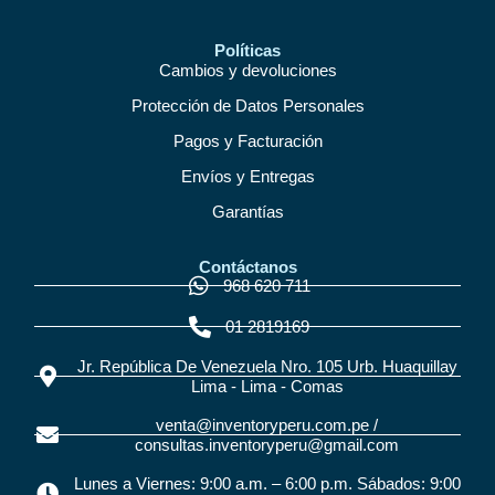
Políticas
Cambios y devoluciones
Protección de Datos Personales
Pagos y Facturación
Envíos y Entregas
Garantías
Contáctanos
968 620 711
01 2819169
Jr. República De Venezuela Nro. 105 Urb. Huaquillay
Lima - Lima - Comas
venta@inventoryperu.com.pe /
consultas.inventoryperu@gmail.com
Lunes a Viernes: 9:00 a.m. – 6:00 p.m. Sábados: 9:00