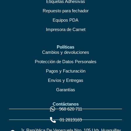
Etiquetas Adhesivas
Repuesto para fechador
Equipos PDA
Impresora de Carnet
Políticas
Cambios y devoluciones
Protección de Datos Personales
Pagos y Facturación
Envíos y Entregas
Garantías
Contáctanos
968 620 711
01 2819169
Jr. República De Venezuela Nro. 105 Urb. Huaquillay