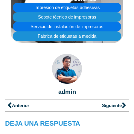
Impresión de etiquetas adhesivas
Sopote técnico de impresoras
Servicio de instalación de impresoras
Fabrica de etiquetas a medida
admin
Anterior
Siguiente
DEJA UNA RESPUESTA