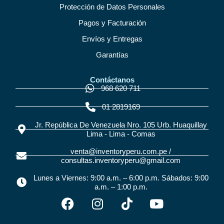
Protección de Datos Personales
Pagos y Facturación
Envíos y Entregas
Garantías
Contáctanos
968 620 711
01 2819169
Jr. República De Venezuela Nro. 105 Urb. Huaquillay
Lima - Lima - Comas
venta@inventoryperu.com.pe /
consultas.inventoryperu@gmail.com
Lunes a Viernes: 9:00 a.m. – 6:00 p.m. Sábados: 9:00
a.m. – 1:00 p.m.